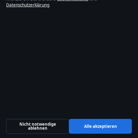
Barrierefreiheitserklärung
Datenschutzerklärung
.
Datenschutzerklärung
Über Stadtlogik in Kürze
Stadtlogik ist ein unabhängiger digitaler
Nachrichtenanbieter mit Fokus auf Politik, Wirtschaft,
Technik und Gesellschaft in Deutschland. Jeder Artikel
trägt eine Byline, wird von einem Redakteur geprüft
und vor der Veröffentlichung faktengecheckt.
Die Inhalte dienen ausschließlich der allgemeinen
Information. Allgemeine Anfragen:
info@stadtlogik.de
.
Berichtigungen:
corrections@stadtlogik.de
.
Nicht notwendige
Alle akzeptieren
ablehnen
Herausgeber:
Stadtlogik Media Ltd., Valletta ·