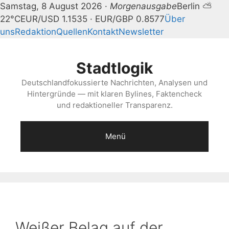
Samstag, 8 August 2026 ·
Morgenausgabe
Berlin ⛅
22°C
EUR/USD 1.1535 · EUR/GBP 0.8577
Über
uns
Redaktion
Quellen
Kontakt
Newsletter
Zum
Inhalt
Stadtlogik
springen
Deutschlandfokussierte Nachrichten, Analysen und
Hintergründe — mit klaren Bylines, Faktencheck
und redaktioneller Transparenz.
Menü
Weißer Belag auf der