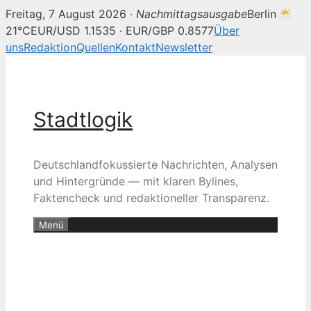
Freitag, 7 August 2026 ·
Nachmittagsausgabe
Berlin
21°C
EUR/USD 1.1535 · EUR/GBP 0.8577
Über
uns
Redaktion
Quellen
Kontakt
Newsletter
Zum
Inhalt
springen
Stadtlogik
Deutschlandfokussierte Nachrichten, Analysen
und Hintergründe — mit klaren Bylines,
Faktencheck und redaktioneller Transparenz.
Menü