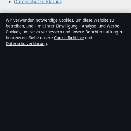
Datenschutzerklärung
Über Stadtlogik in Kürze
Wir verwenden notwendige Cookies, um diese Website zu
betreiben, und – mit Ihrer Einwilligung – Analyse- und Werbe-
Stadtlogik ist ein unabhängiger digitaler
Cookies, um sie zu verbessern und unsere Berichterstattung zu
Nachrichtenanbieter mit Fokus auf Politik, Wirtschaft,
finanzieren. Siehe unsere
Cookie-Richtlinie
und
Datenschutzerklärung
.
Technik und Gesellschaft in Deutschland. Jeder Artikel
trägt eine Byline, wird von einem Redakteur geprüft und
vor der Veröffentlichung faktengecheckt.
Die Inhalte dienen ausschließlich der allgemeinen
Information. Allgemeine Anfragen:
info@stadtlogik.de
.
Berichtigungen:
corrections@stadtlogik.de
.
Herausgeber:
Stadtlogik Media Ltd., Valletta ·
Verantwortlicher Herausgeber:
Simon Schwarz,
Chefredakteur · Malta Business Registry C 92009