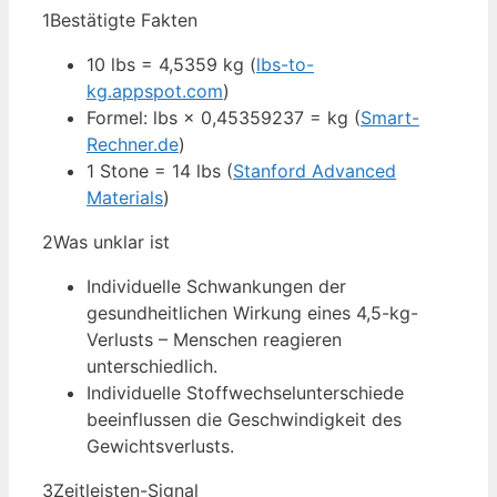
1
Bestätigte Fakten
10 lbs = 4,5359 kg (
lbs-to-
kg.appspot.com
)
Formel: lbs × 0,45359237 = kg (
Smart-
Rechner.de
)
1 Stone = 14 lbs (
Stanford Advanced
Materials
)
2
Was unklar ist
Individuelle Schwankungen der
gesundheitlichen Wirkung eines 4,5-kg-
Verlusts – Menschen reagieren
unterschiedlich.
Individuelle Stoffwechselunterschiede
beeinflussen die Geschwindigkeit des
Gewichtsverlusts.
3
Zeitleisten-Signal