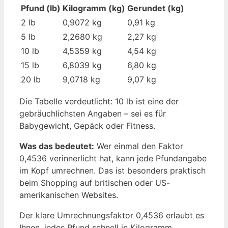
Pfund (lb)
Kilogramm (kg)
Gerundet (kg)
2 lb
0,9072 kg
0,91 kg
5 lb
2,2680 kg
2,27 kg
10 lb
4,5359 kg
4,54 kg
15 lb
6,8039 kg
6,80 kg
20 lb
9,0718 kg
9,07 kg
Die Tabelle verdeutlicht: 10 lb ist eine der
gebräuchlichsten Angaben – sei es für
Babygewicht, Gepäck oder Fitness.
Was das bedeutet:
Wer einmal den Faktor
0,4536 verinnerlicht hat, kann jede Pfundangabe
im Kopf umrechnen. Das ist besonders praktisch
beim Shopping auf britischen oder US-
amerikanischen Websites.
Der klare Umrechnungsfaktor 0,4536 erlaubt es
Ihnen, jedes Pfund schnell in Kilogramm